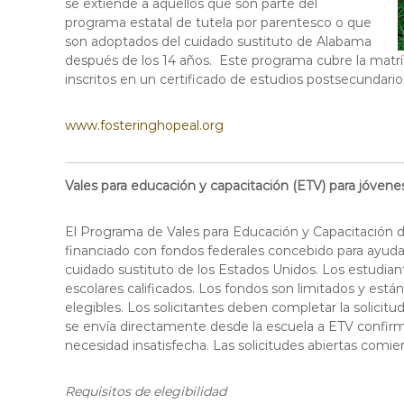
se extiende a aquellos que son parte del
g
programa estatal de tutela por parentesco o que
a
son adoptados del cuidado sustituto de Alabama
t
después de los 14 años. Este programa cubre la matrícul
o
inscritos en un certificado de estudios postsecundario
r
www.fosteringhopeal.org
Vales para educación y capacitación (ETV) para jóvene
El Programa de Vales para Educación y Capacitación 
financiado con fondos federales concebido para ayuda
cuidado sustituto de los Estados Unidos. Los estudian
escolares calificados. Los fondos son limitados y está
elegibles. Los solicitantes deben completar la solic
se envía directamente desde la escuela a ETV confirman
necesidad insatisfecha. Las solicitudes abiertas comie
Requisitos de elegibilidad