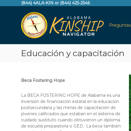
S
(844) 4ALA-KIN or (844) 425-2546
A
a
l
l
t
a
Preguntas
a
b
r
a
a
m
l
a
Educación y capacitación
c
K
o
n
i
t
n
e
s
Beca Fostering Hope
n
h
i
i
d
La BECA FOSTERING HOPE de Alabama es una
p
o
inversión de financiación estatal en la educación
N
postsecundaria y las metas de capacitación de
a
jóvenes calificados que estaban en el sistema de
cuidado sustituto cuando obtuvieron un diploma
v
de escuela preparatoria o GED. La beca también
i