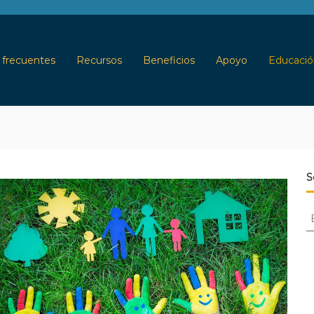
 frecuentes
Recursos
Beneficios
Apoyo
Educació
S
B
u
s
c
a
r
: